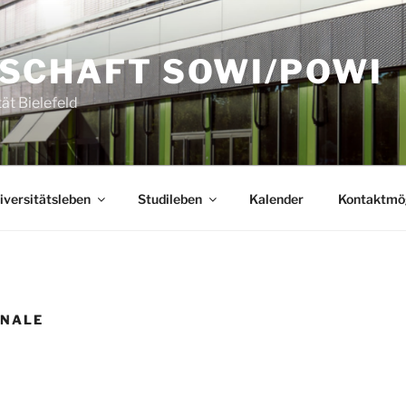
SCHAFT SOWI/POWI
tät Bielefeld
iversitätsleben
Studileben
Kalender
Kontaktmög
ONALE