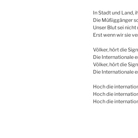
In Stadt und Land, i
Die Müßiggänger sch
Unser Blut sei nich
Erst wenn wir sie ve
Völker, hört die Sig
Die Internationale
Völker, hört die Sig
Die Internationale
Hoch die internation
Hoch die internation
Hoch die internation